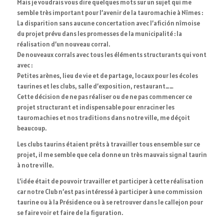
Mais je voudrais vous dire quelques mots sur un sujet qui me
semble très important pour l’avenir de la tauromachie à Nîmes :
La disparition sans aucune concertation avec l’afición nîmoise
du projet prévu dans les promesses de la municipalité : la
réalisation d’un nouveau corral.
De nouveaux corrals avec tous les éléments structurants qui vont
avec :
Petites arènes, lieu de vie et de partage, locaux pour les écoles
taurines et les clubs, salle d’exposition, restaurant……
Cette décision de ne pas réaliser ou de ne pas commencer ce
projet structurant et indispensable pour enraciner les
tauromachies et nos traditions dans notre ville, me déçoit
beaucoup.
Les clubs taurins étaient prêts à travailler tous ensemble sur ce
projet, il me semble que cela donne un très mauvais signal taurin
à notre ville.
L’idée était de pouvoir travailler et participer à cette réalisation
car notre Club n’est pas intéressé à participer à une commission
taurine ou à la Présidence ou à se retrouver dans le callejon pour
se faire voir et faire de la figuration.